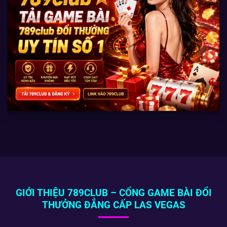
GIỚI THIỆU 789CLUB – CỔNG GAME BÀI ĐỔI
THƯỞNG ĐẲNG CẤP LAS VEGAS