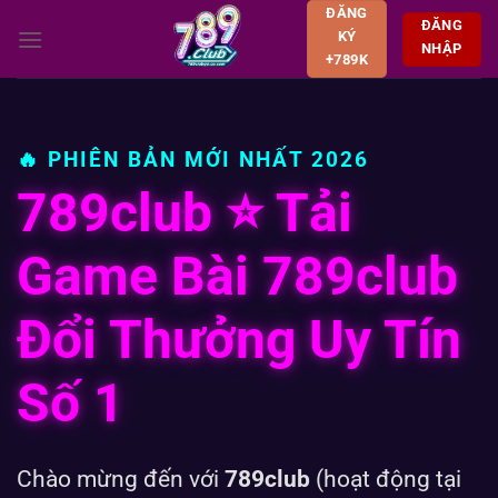
Chuyển
ĐĂNG
ĐĂNG
KÝ
đến
NHẬP
+789K
nội
dung
🔥 PHIÊN BẢN MỚI NHẤT 2026
789club ⭐️ Tải
Game Bài 789club
Đổi Thưởng Uy Tín
Số 1
Chào mừng đến với
789club
(hoạt động tại