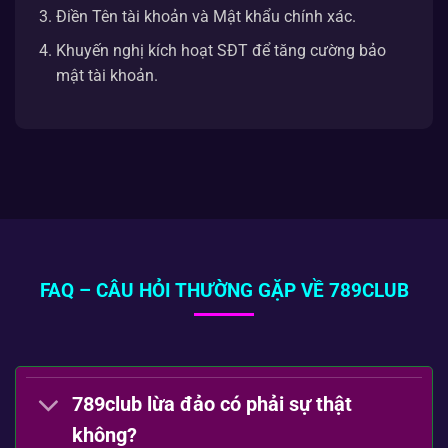
Điền Tên tài khoản và Mật khẩu chính xác.
Khuyến nghị kích hoạt SĐT để tăng cường bảo
mật tài khoản.
FAQ – CÂU HỎI THƯỜNG GẶP VỀ 789CLUB
789club lừa đảo có phải sự thật
không?