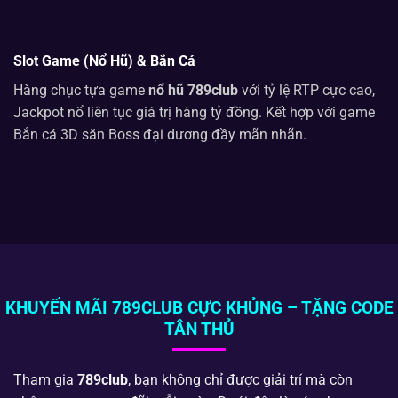
Slot Game (Nổ Hũ) & Bắn Cá
Hàng chục tựa game
nổ hũ 789club
với tỷ lệ RTP cực cao,
Jackpot nổ liên tục giá trị hàng tỷ đồng. Kết hợp với game
Bắn cá 3D săn Boss đại dương đầy mãn nhãn.
KHUYẾN MÃI 789CLUB CỰC KHỦNG – TẶNG CODE
TÂN THỦ
Tham gia
789club
, bạn không chỉ được giải trí mà còn