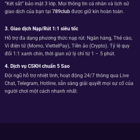
“Két sắt” bảo mật 3 lớp. Mọi thông tin cá nhân và lịch sử
giao dịch của bạn tại
789club
được giữ kín hoàn toàn.
3. Giao dịch Nạp/Rút 1:1 siêu tốc
Hỗ trợ đa dạng phương thức nạp rút: Ngân hàng, Thẻ cào,
Ví điện tử (Momo, ViettelPay), Tiền ảo (Crypto). Tỷ lệ quy
đổi 1:1 xanh chín, thời gian xử lý chỉ từ 1 – 5 phút.
4. Dịch vụ CSKH chuẩn 5 Sao
Đội ngũ hỗ trợ nhiệt tình, hoạt động 24/7 thông qua Live
Chat, Telegram, Hotline, sẵn sàng giải quyết mọi sự cố của
người chơi một cách nhanh nhất.