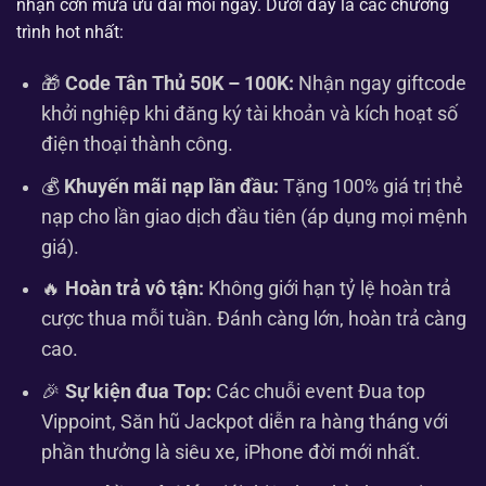
nhận cơn mưa ưu đãi mỗi ngày. Dưới đây là các chương
trình hot nhất:
🎁
Code Tân Thủ 50K – 100K:
Nhận ngay giftcode
khởi nghiệp khi đăng ký tài khoản và kích hoạt số
điện thoại thành công.
💰
Khuyến mãi nạp lần đầu:
Tặng 100% giá trị thẻ
nạp cho lần giao dịch đầu tiên (áp dụng mọi mệnh
giá).
🔥
Hoàn trả vô tận:
Không giới hạn tỷ lệ hoàn trả
cược thua mỗi tuần. Đánh càng lớn, hoàn trả càng
cao.
🎉
Sự kiện đua Top:
Các chuỗi event Đua top
Vippoint, Săn hũ Jackpot diễn ra hàng tháng với
phần thưởng là siêu xe, iPhone đời mới nhất.