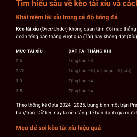
Tìm hiểu sâu về kèo tài xỉu và cá
Khái niệm tài xỉu trong cá độ bóng đá
Kèo tài xỉu
(Over/Under) không quan tâm đội nào thắng 
đoán tổng bàn thắng vượt qua (Tài) hay không đạt (Xỉu)
MỨC TÀI XỈU
ĐẶT TÀI THẮNG KHI
2.5
Tổng bàn ≥ 3
2.75
Tổng bàn ≥ 3 (full) hoặc = 3 (nửa)
3.0
Tổng bàn ≥ 4
3.5
Tổng bàn ≥ 4
Theo thống kê Opta 2024–2025, trung bình một trận Prem
bàn/trận. Dữ liệu này là nền tảng để bạn đánh giá mức tà
Mẹo để soi kèo tài xỉu hiệu quả