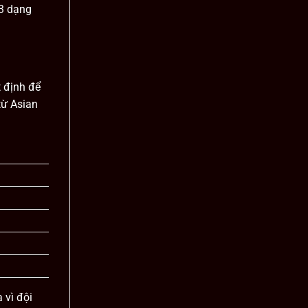
3 dạng
 định để
từ Asian
 vì đội