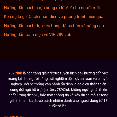
Hướng dẫn cách cược bóng rổ từ A-Z cho người mới
Kèo dụ là gì? Cách nhận diện và phòng tránh hiệu quả
Hướng dẫn cách đọc kèo bóng đá cơ bản và nâng cao
Hướng dẫn toàn diện về VIP 789club
789Club
là nền tảng giải trí trực tuyến hiện đại, hướng đến việc
mang lại cho người dùng trải nghiệm tiện lợi, an toàn và chuyên
nghiệp. Với hệ thống vận hành ổn định, giao diện thân thiện
cùng đội ngũ hỗ trợ tận tâm, 789Club không ngừng cải thiện
chất lượng dịch vụ, bảo mật thông tin và xây dựng môi trường
giải trí minh bạch, có trách nhiệm dành cho người dùng từ 18
tuổi trở lên.