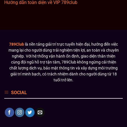
Hướng dẫn toàn diện về VIP 789club
789Club
là nền tảng giải trí trực tuyến hiện đại, hướng đến việc
mang lại cho người dùng trải nghiệm tiện lợi, an toàn và chuyên
nghiệp. Với hệ thống vận hành ổn định, giao diện thân thiện
cùng đội ngũ hỗ trợ tận tâm, 789Club không ngừng cải thiện
chất lượng dịch vụ, bảo mật thông tin và xây dựng môi trường
giải trí minh bạch, có trách nhiệm dành cho người dùng từ 18
tuổi trở lên.
SOCIAL