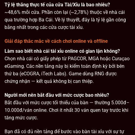
Tỷ lệ thắng thực tế của cửa Tài/Xỉu là bao nhiêu?
~48,6% mỗi cửa. Phần còn lại (~2,78%) thuộc về nhà cái
qua trường hợp Ba Cái. Về lý thuyết, đây là tỷ lệ gần công
bằng nhất trong các cửa cược tài xỉu.
Giải đáp thắc mắc về cách chơi online và offline
Làm sao biết nhà cái tài xỉu online có gian lận không?
Chọn nhà cái có giấy phép từ PAGCOR, MGA hoặc Curaçao
eGaming. Các nền tảng này bị kiểm toán định kỳ bởi bên
thứ ba (eCOGRA, iTech Labs). Game dùng RNG được
chứng nhận — kết quả không bị can thiệp.
Người mới nên bắt đầu với mức cược bao nhiêu?
Bắt đầu với mức cược tối thiểu của bàn — thường 5.000đ–
10.000đ/ván online. Chơi ít nhất 30 ván quen tay trước khi
tăng mức cược.
Bạn đã có đủ nền tảng để bước vào bàn tài xỉu với sự tự