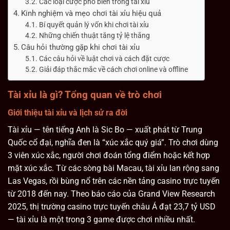
Các loại cược phổ biến trong tài xỉu
Kinh nghiệm và mẹo chơi tài xỉu hiệu quả
Bí quyết quản lý vốn khi chơi tài xỉu
Những chiến thuật tăng tỷ lệ thắng
Câu hỏi thường gặp khi chơi tài xỉu
Các câu hỏi về luật chơi và cách đặt cược
Giải đáp thắc mắc về cách chơi online và offline
Tài xỉu là gì? Tổng quan về trò chơi
Giới thiệu tài xỉu và lịch sử ra đời
Tài xỉu — tên tiếng Anh là Sic Bo — xuất phát từ Trung
Quốc cổ đại, nghĩa đen là “xúc xắc quý giá”. Trò chơi dùng
3 viên xúc xắc, người chơi đoán tổng điểm hoặc kết hợp
mặt xúc xắc. Từ các sòng bài Macau, tài xỉu lan rộng sang
Las Vegas, rồi bùng nổ trên các nền tảng casino trực tuyến
từ 2018 đến nay. Theo báo cáo của Grand View Research
2025, thị trường casino trực tuyến châu Á đạt 23,7 tỷ USD
— tài xỉu là một trong 3 game được chơi nhiều nhất.